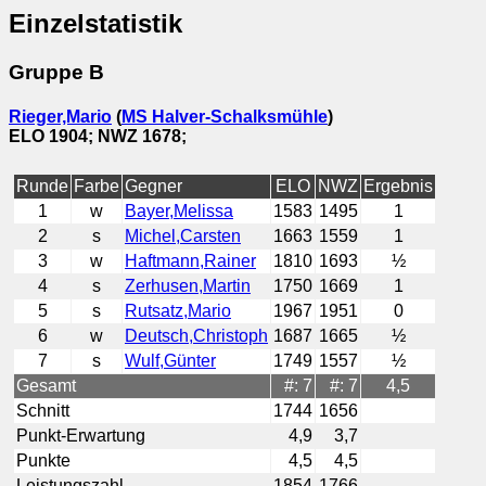
Einzelstatistik
Gruppe B
Rieger,Mario
(
MS Halver-Schalksmühle
)
ELO 1904; NWZ 1678;
Runde
Farbe
Gegner
ELO
NWZ
Ergebnis
1
w
Bayer,Melissa
1583
1495
1
2
s
Michel,Carsten
1663
1559
1
3
w
Haftmann,Rainer
1810
1693
½
4
s
Zerhusen,Martin
1750
1669
1
5
s
Rutsatz,Mario
1967
1951
0
6
w
Deutsch,Christoph
1687
1665
½
7
s
Wulf,Günter
1749
1557
½
Gesamt
#: 7
#: 7
4,5
Schnitt
1744
1656
Punkt-Erwartung
4,9
3,7
Punkte
4,5
4,5
Leistungszahl
1854
1766